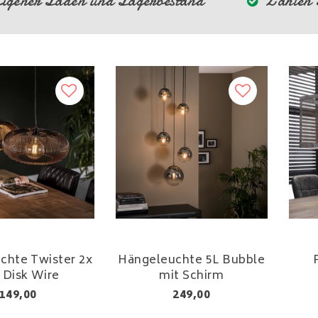
igener Laden und Lagerbestand
Zahlen S
chte Twister 2x
Hängeleuchte 5L Bubble
 Disk Wire
mit Schirm
149,00
249,00