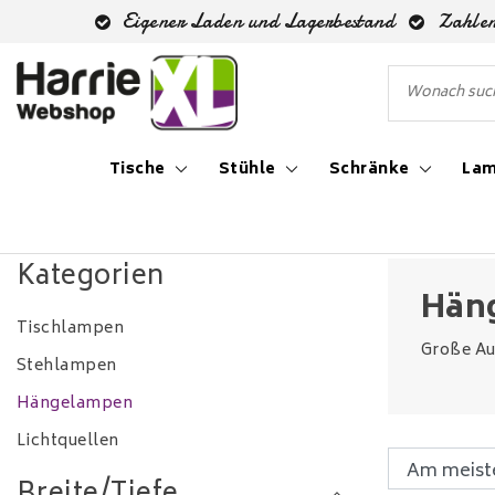
Eigener Laden und Lagerbestand
Zahlen
Tische
Stühle
Schränke
La
Zurück zu Lampen
|
Lampen
Hängelampen
Kategorien
Hän
Tischlampen
Große Au
Stehlampen
Hängelampen
Lichtquellen