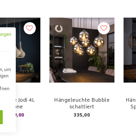
ungen
n, um
igen
ffnen
Sale
uchte Jodi 4L
Hängeleuchte Bubble
Hän
nch Cone
schattiert
Sp
279,00
335,00
,00