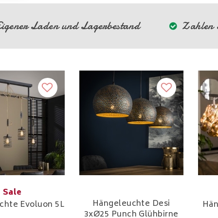
igener Laden und Lagerbestand
Zahlen S
Sale
Hängeleuchte Desi
chte Evoluon 5L
Hän
3xØ25 Punch Glühbirne