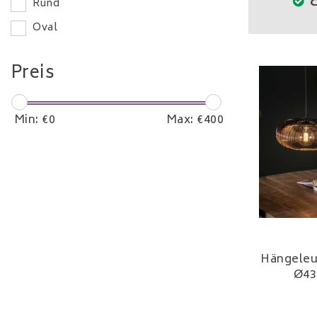
E
Rund
Oval
Preis
Min: €
0
Max: €
400
Hängeleu
Ø43