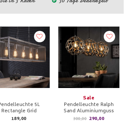
ie in 3 Raten
30 Tage Bedenkzeit
Sale
Pendelleuchte 5L
Pendelleuchte Ralph
Rectangle Grid
Sand Aluminiumguss
189,00
290,00
300,00