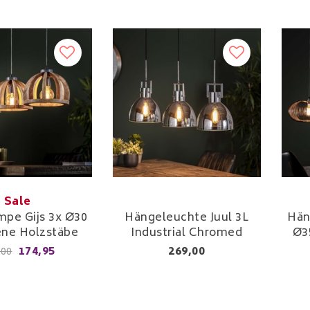
Sale
pe Gijs 3x Ø30
Hängeleuchte Juul 3L
Hän
ne Holzstäbe
Industrial Chromed
Ø3
174,95
269,00
,00