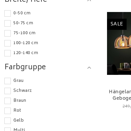
Breite/Tiefe
0-50 cm
50-75 cm
SALE
75-100 cm
100-120 cm
120-140 cm
Farbgruppe
Grau
Schwarz
Hängelam
Geboge
Braun
249
Rot
Gelb
Multi