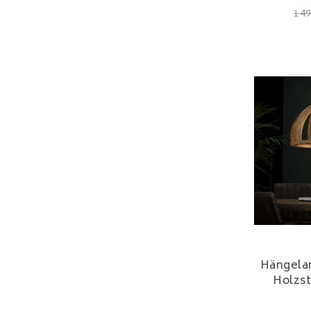
149
Hängela
Holzst