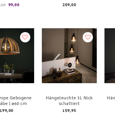
99,00
209,00
,00
mpe Gebogene
Hängeleuchte 3L Nick
Hän
äbe | ø60 cm
schattiert
199,00
159,95