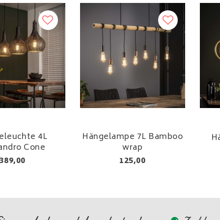
eleuchte 4L
Hängelampe 7L Bamboo
H
andro Cone
wrap
389,00
125,00