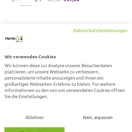
359,00
420,00
Datenschutzbestimmungen
Esszimmerbank Jagger
399,00
499,00
Wir verwenden Cookies
Wir können diese zur Analyse unserer Besucherdaten
Tiefstpreisgarantie
platzieren, um unsere Webseite zu verbessern,
personalisierte Inhalte anzuzeigen und Ihnen ein
Zahlung in drei Raten
großartiges Webseiten-Erlebnis zu bieten. Für weitere
Zwei Jahre Herstellergarantie
Informationen zu den von uns verwendeten Cookies öffnen
Vor 15:00 Uhr bestellt = heute versandt
Sie die Einstellungen.
Kostenlose Lieferung ab € 100,00
Der sehr, sehr günstige Preis in NL und BE
Danach bezahlen
Ablehnen
Nein, anpassen
Beste Qualität für den besten Preis
Montagemöglichkeiten