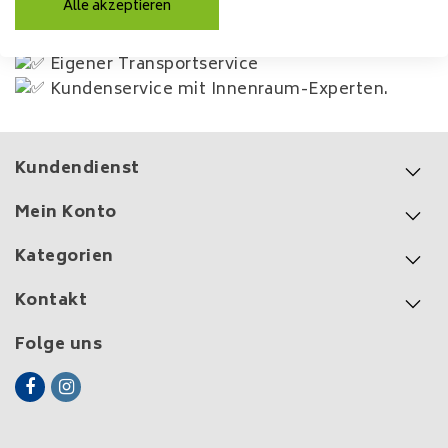
Alle akzeptieren
7 Tage in der Woche verfügbar
Individuelle Anpassung möglich
Eigener Transportservice
Kundenservice mit Innenraum-Experten.
Kundendienst
Mein Konto
Kategorien
Kontakt
Folge uns