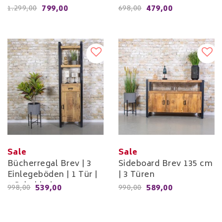
799,00
479,00
1.299,00
698,00
Sale
Sale
Bücherregal Brev | 3
Sideboard Brev 135 cm
Einlegeböden | 1 Tür |
| 3 Türen
1 Schublade
539,00
589,00
998,00
990,00