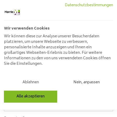
Lassen Sie uns helfen!
Datenschutzbestimmungen
Bewertungen
Wir verwenden Cookies
average of 0 review(s)
Wir können diese zur Analyse unserer Besucherdaten
platzieren, um unsere Webseite zu verbessern,
Kein Bewertungen
personalisierte Inhalte anzuzeigen und Ihnen ein
Lesen oder schreiben Sie einen Kommentar
großartiges Webseiten-Erlebnis zu bieten. Für weitere
Informationen zu den von uns verwendeten Cookies öffnen
Schreiben Sie eine Bewertung!
Sie die Einstellungen.
Schreiben Sie eine Bewertung!
(Select an amount of
stars)
Ablehnen
Nein, anpassen
Name*
Alle akzeptieren