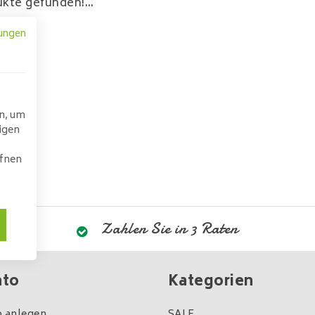
kte gefunden!...
ungen
n, um
igen
ffnen
Zahlen Sie in 3 Raten
nto
Kategorien
 anlegen
SALE