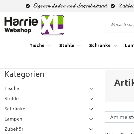
Eigener Laden und Lagerbestand
Zahlen
Tische
Stühle
Schränke
La
Zurück zu Schlagworte
|
Schlagworte
1l lamp
Kategorien
Arti
Tische
Stühle
Schränke
Lampen
Zubehör