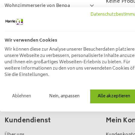
Keine Produ
Wohnzimmerserie von Benoa
Datenschutzbestimm
Lamulux-Wohnzimmer-Serie
SALE
FAQ
Wir verwenden Cookies
Preis
Wir können diese zur Analyse unserer Besucherdaten platziere
unsere Webseite zu verbessern, personalisierte Inhalte anzuze
und Ihnen ein großartiges Webseiten-Erlebnis zu bieten. Für
weitere Informationen zu den von uns verwendeten Cookies ö
Min: €
0
Max: €
5
Sie die Einstellungen.
Ablehnen
Nein, anpassen
Alle akzeptieren
Eigener Laden und Lagerbestand
Kundendienst
Mein Ko
Über uns
Kundenkonto