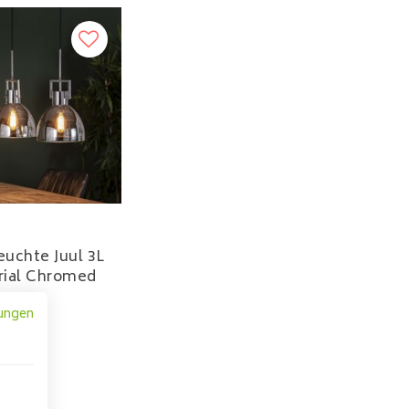
uchte Juul 3L
rial Chromed
269,00
ungen