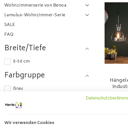
Wohnzimmerserie von Benoa
Lamulux-Wohnzimmer-Serie
SALE
FAQ
Breite/Tiefe
0-50 cm
Farbgruppe
Hängele
Indust
Grau
Schwarz
Datenschutzbestimm
Multi
Andere
Wir verwenden Cookies