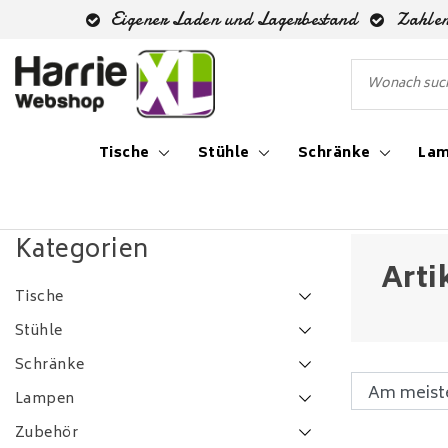
Eigener Laden und Lagerbestand
Zahlen
Tische
Stühle
Schränke
La
Zurück zu Schlagworte
|
Schlagworte
3l hanglamp
Kategorien
Arti
Tische
Stühle
Schränke
Lampen
Zubehör