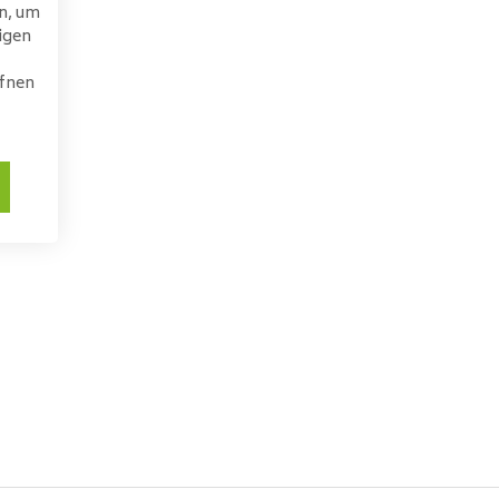
n, um
igen
ffnen