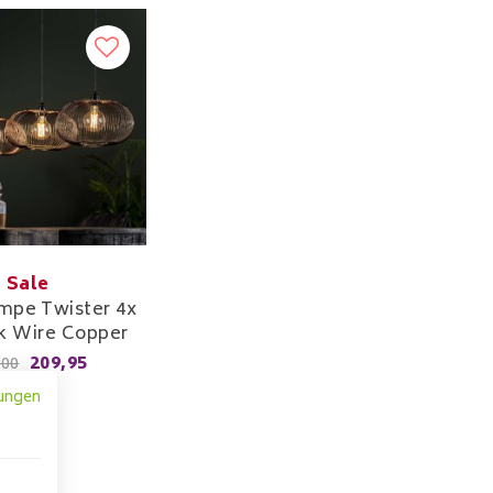
Sale
mpe Twister 4x
k Wire Copper
209,95
,00
ungen