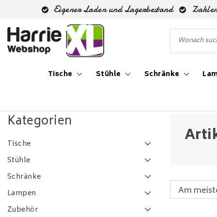
Eigener Laden und Lagerbestand
Zahlen
Tische
Stühle
Schränke
La
Zurück zu Schlagworte
|
Schlagworte
4l
Kategorien
Arti
Tische
Stühle
Schränke
Lampen
Zubehör