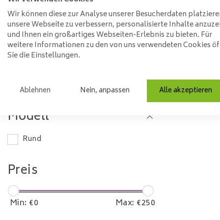
Wir können diese zur Analyse unserer Besucherdaten platziere
Länge
unsere Webseite zu verbessern, personalisierte Inhalte anzuze
und Ihnen ein großartiges Webseiten-Erlebnis zu bieten. Für
weitere Informationen zu den von uns verwendeten Cookies ö
0-50 cm
Sie die Einstellungen.
Material
Ablehnen
Nein, anpassen
Alle akzeptieren
Stahl
Modell
Rund
Preis
Min: €
0
Max: €
250