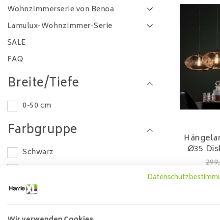
Wohnzimmerserie von Benoa
Lamulux-Wohnzimmer-Serie
SALE
FAQ
Breite/Tiefe
0-50 cm
Farbgruppe
Hängela
Ø35 Dis
Schwarz
299
Braun
Datenschutzbestimm
Rot
Multi
Andere
Wir verwenden Cookies