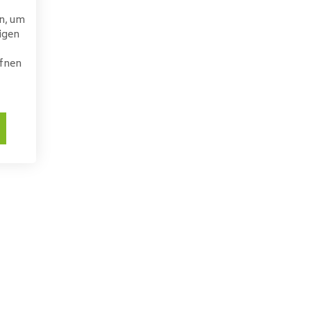
n, um
igen
ffnen