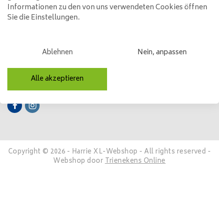
Informationen zu den von uns verwendeten Cookies öffnen
Sie die Einstellungen.
Mein Konto
Kategorien
Ablehnen
Nein, anpassen
Kontakt
Alle akzeptieren
Folge uns
Copyright © 2026 - Harrie XL-Webshop - All rights reserved -
Webshop door
Trienekens Online