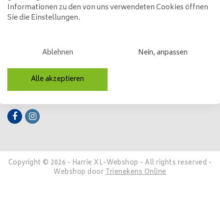
Informationen zu den von uns verwendeten Cookies öffnen
Kundendienst
Sie die Einstellungen.
Mein Konto
Kategorien
Ablehnen
Nein, anpassen
Kontakt
Alle akzeptieren
Folge uns
Copyright © 2026 - Harrie XL-Webshop - All rights reserved -
Webshop door
Trienekens Online