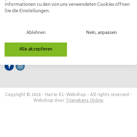
Informationen zu den von uns verwendeten Cookies öffnen
Sie die Einstellungen.
Mein Konto
Kategorien
Ablehnen
Nein, anpassen
Kontakt
Alle akzeptieren
Folge uns
Copyright © 2026 - Harrie XL-Webshop - All rights reserved -
Webshop door
Trienekens Online