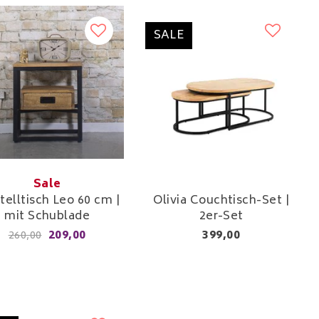
SALE
Sale
telltisch Leo 60 cm |
Olivia Couchtisch-Set |
mit Schublade
2er-Set
209,00
399,00
260,00