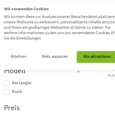
120-140 cm
Wir verwenden Cookies
Wir können diese zur Analyse unserer Besucherdaten platziere
140-160 cm
unsere Webseite zu verbessern, personalisierte Inhalte anzuze
160-180 cm
und Ihnen ein großartiges Webseiten-Erlebnis zu bieten. Für
weitere Informationen zu den von uns verwendeten Cookies ö
Material
Sie die Einstellungen.
Holz
Ablehnen
Nein, anpassen
Alle akzeptieren
Mango-Holz
Sideboard
Türen |
Modell
750
Rectangle
Rund
Preis