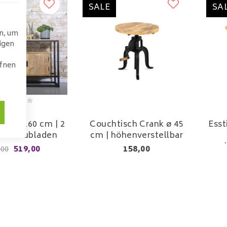
SALE
SA
n, um
igen
ffnen
Sale
 Leo 160 cm | 2
Couchtisch Crank ø 45
Esst
 2 Schubladen
cm | höhenverstellbar
519,00
158,00
,00