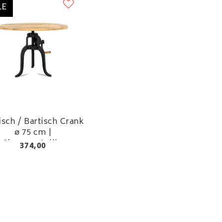
LE
isch / Bartisch Crank
ø 75 cm |
höhenverstellbar
374,00