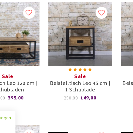
Sale
Sale
ch Leo 120 cm |
Beistelltisch Leo 45 cm |
Beis
chubladen
1 Schublade
395,00
149,00
,00
250,00
ungen