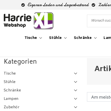
Eigener Laden und Lagerbestand
Zahlen
Tische
Stühle
Schränke
La
Zurück zu Schlagworte
|
Schlagworte
bijzettafel
Kategorien
Arti
Tische
Stühle
Schränke
Lampen
Zubehör