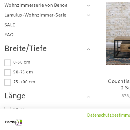
Wohnzimmerserie von Benoa
Lamulux-Wohnzimmer-Serie
SALE
FAQ
Breite/Tiefe
0-50 cm
50-75 cm
Couchtis
75-100 cm
2 S
Länge
878
50-75 cm
Datenschutzbestimm
75-100 cm
0-50 cm