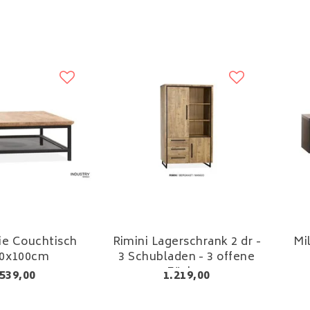
ie Couchtisch
Rimini Lagerschrank 2 dr -
Mi
0x100cm
3 Schubladen - 3 offene
Fächer
539,00
1.219,00