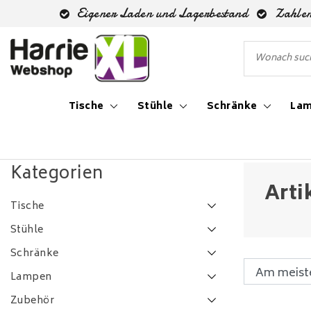
Eigener Laden und Lagerbestand
Zahlen
Tische
Stühle
Schränke
La
Zurück zu Schlagworte
|
Schlagworte
dressoir hout en 
Kategorien
Arti
Tische
Stühle
Schränke
Lampen
Zubehör