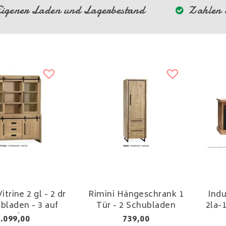
igener Laden und Lagerbestand
Zahlen S
trine 2 gl - 2 dr
Rimini Hängeschrank 1
Indu
ubladen - 3 auf
Tür - 2 Schubladen
2la-
amulux
.099,00
739,00