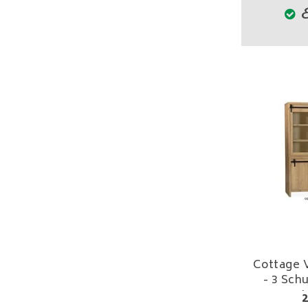
E
Cottage Vi
- 3 Sch
L
2