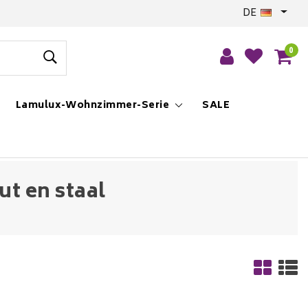
DE
0
Lamulux-Wohnzimmer-Serie
SALE
ut en staal