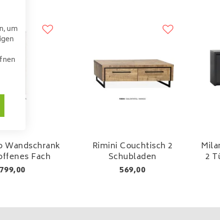
n, um
igen
ffnen
lo Wandschrank
Rimini Couchtisch 2
Mila
offenes Fach
Schubladen
2 T
799,00
569,00