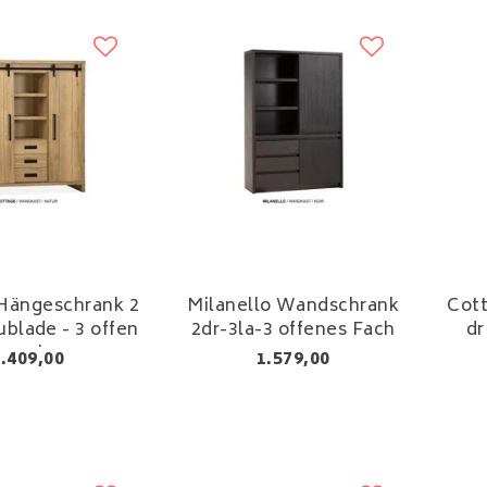
Hängeschrank 2
Milanello Wandschrank
Cot
ublade - 3 offen
2dr-3la-3 offenes Fach
dr
amulux
.409,00
1.579,00