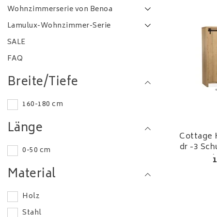
Wohnzimmerserie von Benoa
Lamulux-Wohnzimmer-Serie
SALE
FAQ
Breite/Tiefe
160-180 cm
Länge
Cottage 
dr -3 Sch
0-50 cm
L
1
Material
Holz
Stahl