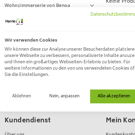
Keine Produ
Wohnzimmerserie von Benoa
Datenschutzbestimm
Lamulux-Wohnzimmer-Serie
SALE
FAQ
Wir verwenden Cookies
Preis
Wir können diese zur Analyse unserer Besucherdaten platziere
unsere Webseite zu verbessern, personalisierte Inhalte anzuze
und Ihnen ein großartiges Webseiten-Erlebnis zu bieten. Für
weitere Informationen zu den von uns verwendeten Cookies ö
Min: €
0
Max: €
5
Sie die Einstellungen.
Ablehnen
Nein, anpassen
Alle akzeptieren
Eigener Laden und Lagerbestand
Kundendienst
Mein Ko
Über uns
Kundenkonto