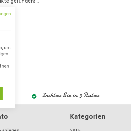
kte gefunden!...
ungen
n, um
igen
ffnen
Zahlen Sie in 3 Raten
nto
Kategorien
 anlegen
SALE