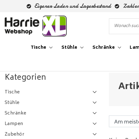
Eigener Laden und Lagerbestand
Zahlen
Tische
Stühle
Schränke
La
Zurück zu Schlagworte
|
Schlagworte
drie fittingen
Kategorien
Arti
Tische
Stühle
Schränke
Lampen
Zubehör