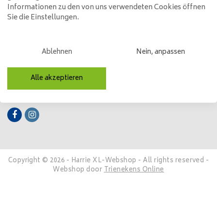
Informationen zu den von uns verwendeten Cookies öffnen
Kundendienst
Sie die Einstellungen.
Mein Konto
Kategorien
Ablehnen
Nein, anpassen
Kontakt
Alle akzeptieren
Folge uns
Copyright © 2026 - Harrie XL-Webshop - All rights reserved -
Webshop door
Trienekens Online