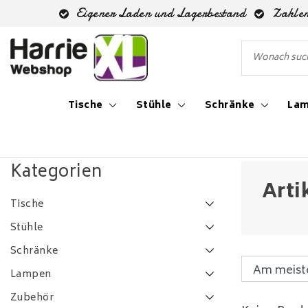
Eigener Laden und Lagerbestand
Zahlen
Tische
Stühle
Schränke
La
Zurück zu Schlagworte
|
Schlagworte
eiken tv dressoir
Kategorien
Arti
Tische
Stühle
Schränke
Lampen
Zubehör