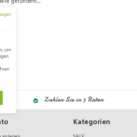
kte gefunden!...
ungen
n, um
igen
ffnen
Zahlen Sie in 3 Raten
nto
Kategorien
 anlegen
SALE