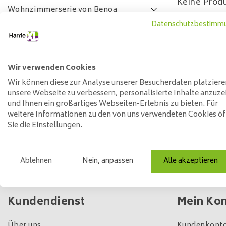
Keine Produ
Wohnzimmerserie von Benoa
Datenschutzbestimm
Lamulux-Wohnzimmer-Serie
SALE
FAQ
Wir verwenden Cookies
Preis
Wir können diese zur Analyse unserer Besucherdaten platziere
unsere Webseite zu verbessern, personalisierte Inhalte anzuze
und Ihnen ein großartiges Webseiten-Erlebnis zu bieten. Für
weitere Informationen zu den von uns verwendeten Cookies ö
Min: €
0
Max: €
5
Sie die Einstellungen.
Ablehnen
Nein, anpassen
Alle akzeptieren
Eigener Laden und Lagerbestand
Kundendienst
Mein Ko
Über uns
Kundenkonto