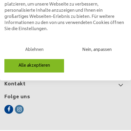
Hängelampe Armor
platzieren, um unsere Webseite zu verbessern,
Halbrund | 3x ø26 cm
personalisierte Inhalte anzuzeigen und Ihnen ein
299,00
großartiges Webseiten-Erlebnis zu bieten. Für weitere
Informationen zu den von uns verwendeten Cookies öffnen
Sie die Einstellungen.
Kundendienst
Ablehnen
Nein, anpassen
Mein Konto
Alle akzeptieren
Kategorien
Kontakt
Folge uns