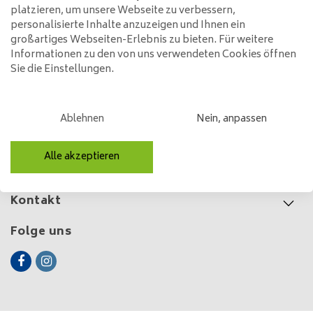
Hängeleuchte 4L Alexandro
platzieren, um unsere Webseite zu verbessern,
Cone
personalisierte Inhalte anzuzeigen und Ihnen ein
389,00
großartiges Webseiten-Erlebnis zu bieten. Für weitere
Informationen zu den von uns verwendeten Cookies öffnen
Sie die Einstellungen.
Kundendienst
Ablehnen
Nein, anpassen
Mein Konto
Alle akzeptieren
Kategorien
Kontakt
Folge uns