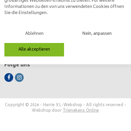
großartiges Webseiten-Erlebnis zu bieten. Für weitere
Informationen zu den von uns verwendeten Cookies öffnen
Sie die Einstellungen.
Kundendienst
Mein Konto
Ablehnen
Nein, anpassen
Kategorien
Alle akzeptieren
Kontakt
Folge uns
Copyright © 2026 - Harrie XL-Webshop - All rights reserved -
Webshop door
Trienekens Online