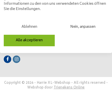
Informationen zu den von uns verwendeten Cookies öffnen
Kundendienst
Sie die Einstellungen.
Mein Konto
Kategorien
Ablehnen
Nein, anpassen
Kontakt
Alle akzeptieren
Folge uns
Copyright © 2026 - Harrie XL-Webshop - All rights reserved -
Webshop door
Trienekens Online