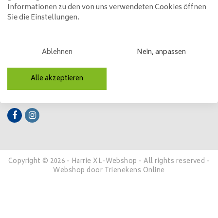
Informationen zu den von uns verwendeten Cookies öffnen
Kundendienst
Sie die Einstellungen.
Mein Konto
Kategorien
Ablehnen
Nein, anpassen
Kontakt
Alle akzeptieren
Folge uns
Copyright © 2026 - Harrie XL-Webshop - All rights reserved -
Webshop door
Trienekens Online