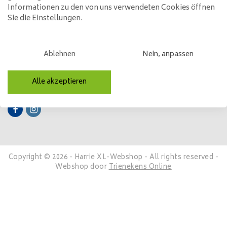
Informationen zu den von uns verwendeten Cookies öffnen
Sie die Einstellungen.
Mein Konto
Kategorien
Ablehnen
Nein, anpassen
Kontakt
Alle akzeptieren
Folge uns
Copyright © 2026 - Harrie XL-Webshop - All rights reserved -
Webshop door
Trienekens Online