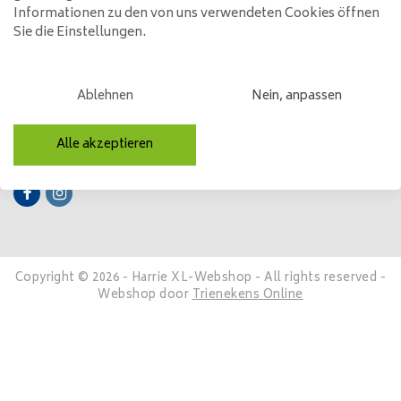
Informationen zu den von uns verwendeten Cookies öffnen
Sie die Einstellungen.
Mein Konto
Kategorien
Ablehnen
Nein, anpassen
Kontakt
Alle akzeptieren
Folge uns
Copyright © 2026 - Harrie XL-Webshop - All rights reserved -
Webshop door
Trienekens Online