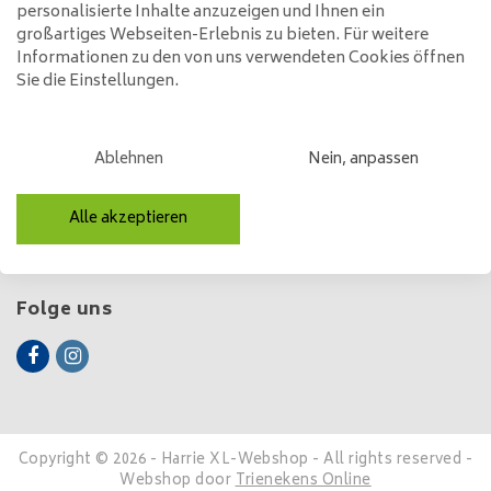
39,95
89,95
personalisierte Inhalte anzuzeigen und Ihnen ein
großartiges Webseiten-Erlebnis zu bieten. Für weitere
Informationen zu den von uns verwendeten Cookies öffnen
Sie die Einstellungen.
Kundendienst
Ablehnen
Nein, anpassen
Mein Konto
Kategorien
Alle akzeptieren
Kontakt
Folge uns
Copyright © 2026 - Harrie XL-Webshop - All rights reserved -
Webshop door
Trienekens Online