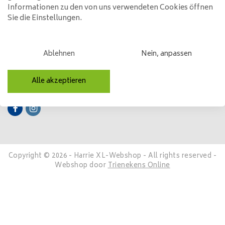
Informationen zu den von uns verwendeten Cookies öffnen
Sie die Einstellungen.
Mein Konto
Kategorien
Ablehnen
Nein, anpassen
Kontakt
Alle akzeptieren
Folge uns
Copyright © 2026 - Harrie XL-Webshop - All rights reserved -
Webshop door
Trienekens Online