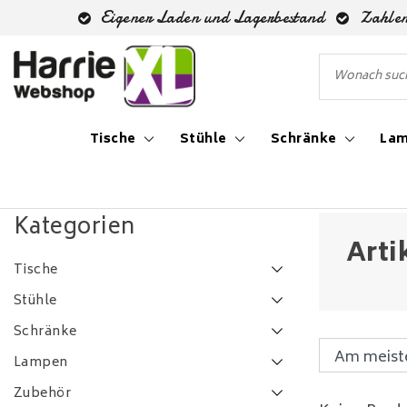
Eigener Laden und Lagerbestand
Zahlen
Tische
Stühle
Schränke
La
Zurück zu Schlagworte
|
Schlagworte
opbergkast
Kategorien
Arti
Tische
Stühle
Schränke
Lampen
Zubehör