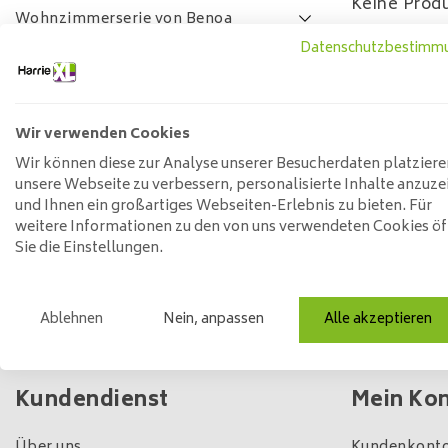
Keine Produ
Wohnzimmerserie von Benoa
Datenschutzbestimm
Lamulux-Wohnzimmer-Serie
SALE
FAQ
Wir verwenden Cookies
Preis
Wir können diese zur Analyse unserer Besucherdaten platziere
unsere Webseite zu verbessern, personalisierte Inhalte anzuze
und Ihnen ein großartiges Webseiten-Erlebnis zu bieten. Für
weitere Informationen zu den von uns verwendeten Cookies ö
Min: €
0
Max: €
5
Sie die Einstellungen.
Ablehnen
Nein, anpassen
Alle akzeptieren
Eigener Laden und Lagerbestand
Kundendienst
Mein Ko
Über uns
Kundenkonto