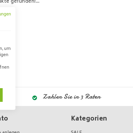
kte gefunden!...
ungen
n, um
igen
ffnen
Zahlen Sie in 3 Raten
nto
Kategorien
 anlegen
SALE