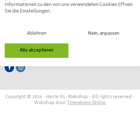
Informationen zu den von uns verwendeten Cookies öffnen
Sie die Einstellungen.
Mein Konto
Kategorien
Ablehnen
Nein, anpassen
Kontakt
Alle akzeptieren
Folge uns
Copyright © 2026 - Harrie XL-Webshop - All rights reserved -
Webshop door
Trienekens Online