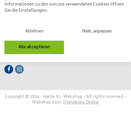
Informationen zu den von uns verwendeten Cookies öffnen
Kundendienst
Sie die Einstellungen.
Mein Konto
Kategorien
Ablehnen
Nein, anpassen
Kontakt
Alle akzeptieren
Folge uns
Copyright © 2026 - Harrie XL-Webshop - All rights reserved -
Webshop door
Trienekens Online