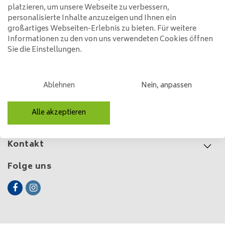
Stehlampe Support 1L
platzieren, um unsere Webseite zu verbessern,
personalisierte Inhalte anzuzeigen und Ihnen ein
199,00
großartiges Webseiten-Erlebnis zu bieten. Für weitere
Informationen zu den von uns verwendeten Cookies öffnen
Sie die Einstellungen.
Kundendienst
Ablehnen
Nein, anpassen
Mein Konto
Alle akzeptieren
Kategorien
Kontakt
Folge uns