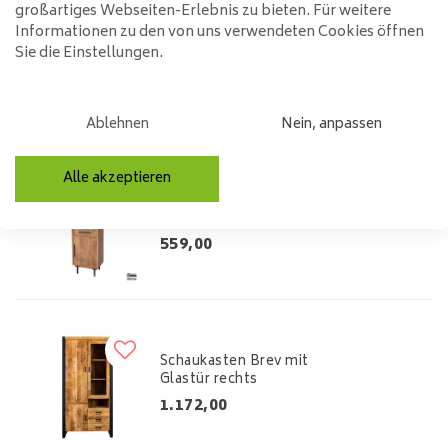
großartiges Webseiten-Erlebnis zu bieten. Für weitere
Informationen zu den von uns verwendeten Cookies öffnen
Buffetschrank Jayden
Sie die Einstellungen.
799,00
Ablehnen
Nein, anpassen
Alle akzeptieren
Buffetschrank Jayden
559,00
Schaukasten Brev mit
Glastür rechts
1.172,00