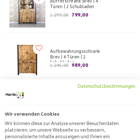
Buffetschrank Brev | 4
Türen | 2 Schubladen
799,00
1.299,00
Aufbewahrungsschrank
Brev | 4 Türen | 2
Schubladen
989,00
1.245,00
Datenschutzbestimmungen
Schaukasten Brev mit
Glastür links
Wir verwenden Cookies
1.172,00
Wir können diese zur Analyse unserer Besucherdaten
platzieren, um unsere Webseite zu verbessern,
personalisierte Inhalte anzuzeigen und Ihnen ein