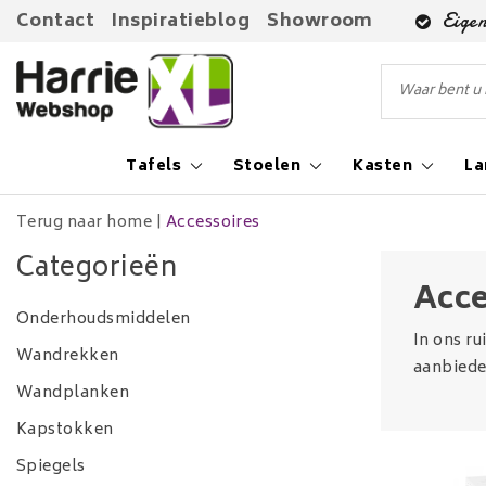
Contact
Inspiratieblog
Showroom
Eigen
Tafels
Stoelen
Kasten
L
Terug naar home
|
Accessoires
Categorieën
Acce
Onderhoudsmiddelen
In ons ru
Wandrekken
aanbieden
Wandplanken
Kapstokken
Spiegels