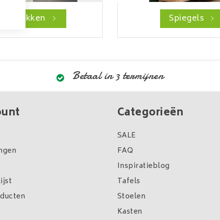
Kapstokken
Spiegels
Betaal in 3 termijnen
ount
Categorieën
SALE
ingen
FAQ
Inspiratieblog
ijst
Tafels
oducten
Stoelen
Kasten