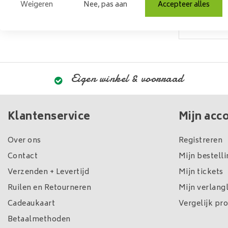
Weigeren
Nee, pas aan
Accepteer alles
Eigen winkel & voorraad
Klantenservice
Mijn acc
Over ons
Registreren
Contact
Mijn bestell
Verzenden + Levertijd
Mijn tickets
Ruilen en Retourneren
Mijn verlangl
Cadeaukaart
Vergelijk pr
Betaalmethoden