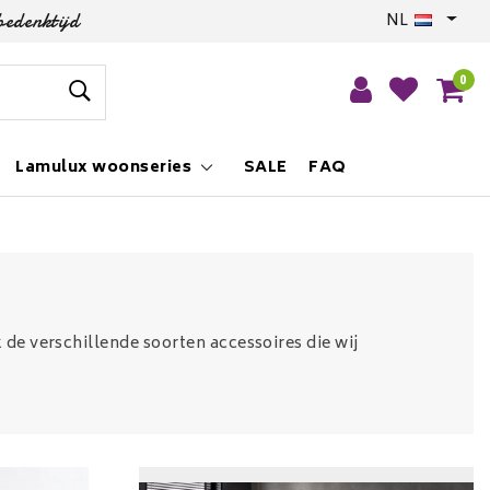
bedenktijd
NL
0
Lamulux woonseries
SALE
FAQ
 de verschillende soorten accessoires die wij