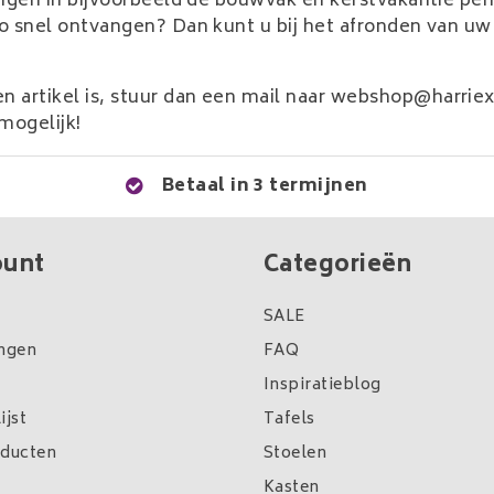
itingen in bijvoorbeeld de bouwvak en kerstvakantie pe
t zo snel ontvangen? Dan kunt u bij het afronden van 
 artikel is, stuur dan een mail naar
webshop@harriexl
 mogelijk!
Betaal in 3 termijnen
ount
Categorieën
SALE
ingen
FAQ
Inspiratieblog
ijst
Tafels
oducten
Stoelen
Kasten