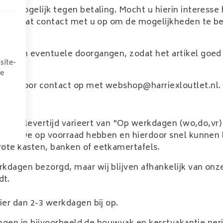
t is mogelijk tegen betaling. Mocht u hierin interess
j nemen dat contact met u op om de mogelijkheden te 
ten van eventuele doorgangen, zodat het artikel goed 
site-
we
m hiervoor contact op met
webshop@harriexloutlet.nl
.
kel. De levertijd varieert van "Op werkdagen (wo,do,vr
ms die we op voorraad hebben en hierdoor snel kunnen l
rote kasten, banken of eetkamertafels.
rkdagen bezorgd, maar wij blijven afhankelijk van on
dt.
ier dan 2-3 werkdagen bij op.