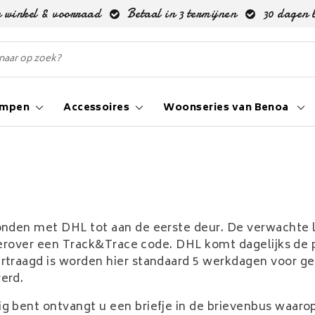
 winkel & voorraad
Betaal in 3 termijnen
30 dagen 
ampen
Accessoires
Woonseries van Benoa
den met DHL tot aan de eerste deur. De verwachte lev
hierover een Track&Trace code. DHL komt dagelijks de 
traagd is worden hier standaard 5 werkdagen voor gete
verd.
g bent ontvangt u een briefje in de brievenbus waaro