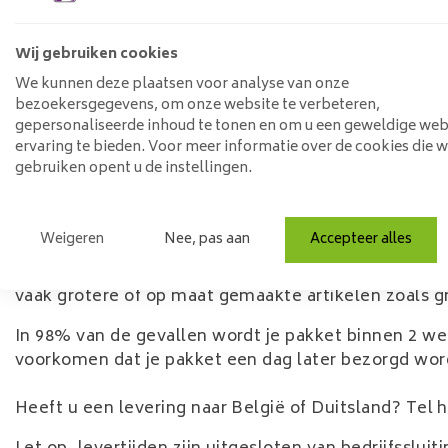
Wilt u de artikelen gemonteerd geleverd krijgen? Di
bestelling afrond dat u hier interesse in hebt. Wi
Wij gebruiken cookies
wat het beste bij u past.
We kunnen deze plaatsen voor analyse van onze
bezoekersgegevens, om onze website te verbeteren,
Let op: U bent zelf verantwoordelijk voor het opme
gepersonaliseerde inhoud te tonen en om u een geweldige web
worden gezet.
ervaring te bieden. Voor meer informatie over de cookies die 
gebruiken opent u de instellingen.
Levering op andere etage mogelijk in overleg, nee
Levertijd
Weigeren
Nee, pas aan
Accepteer alles
De levertijd staat omschreven bij het specifiek arti
weken". Artikelen met een snelle levertijd zijn ite
vaak grotere of op maat gemaakte artikelen zoals g
In 98% van de gevallen wordt je pakket binnen 2 we
voorkomen dat je pakket een dag later bezorgd wor
Heeft u een levering naar België of Duitsland? Tel h