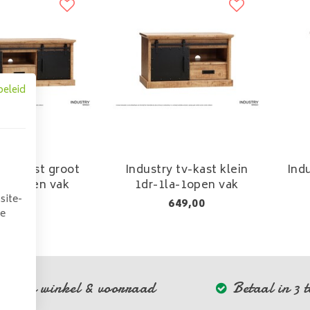
beleid
y tv kast groot
Industry tv-kast klein
Ind
la-1open vak
1dr-1la-1open vak
site-
859,00
649,00
we
Eigen winkel & voorraad
Betaal in 3 