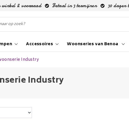
 winkel & voorraad
Betaal in 3 termijnen
30 dagen 
ampen
Accessoires
Woonseries van Benoa
woonserie Industry
serie Industry