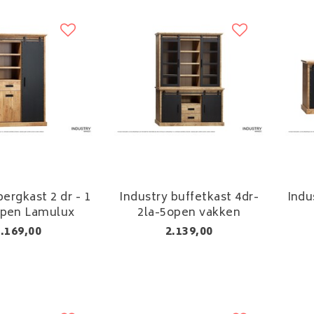
bergkast 2 dr - 1
Industry buffetkast 4dr-
Indu
 open Lamulux
2la-5open vakken
.169,00
2.139,00