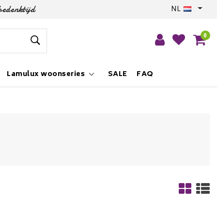
bedenktijd
NL
0
Lamulux woonseries
SALE
FAQ