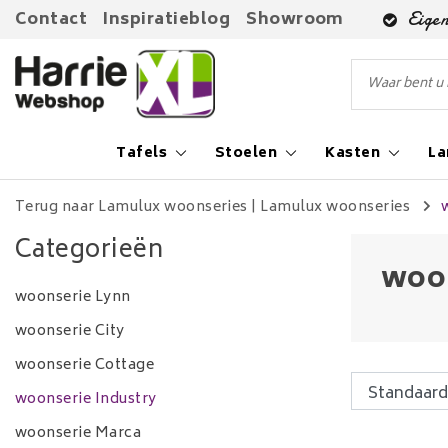
Contact
Inspiratieblog
Showroom
Eigen
Tafels
Stoelen
Kasten
L
Terug naar Lamulux woonseries
|
Lamulux woonseries
Categorieën
woon
woonserie Lynn
woonserie City
woonserie Cottage
woonserie Industry
woonserie Marca