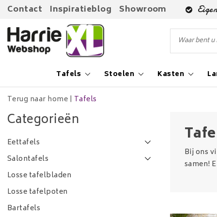
Contact
Inspiratieblog
Showroom
Eigen
Tafels
Stoelen
Kasten
L
Terug naar home
|
Tafels
Categorieën
Tafe
Eettafels
Bij ons v
Salontafels
samen! E
Losse tafelbladen
Losse tafelpoten
Bartafels