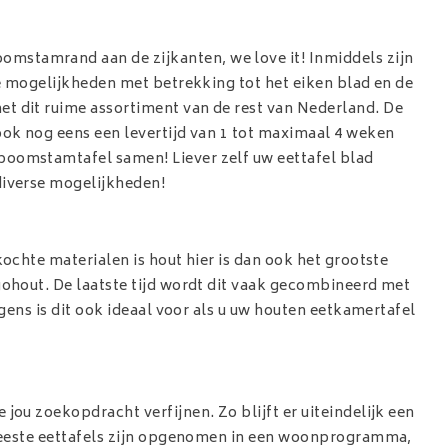
mstamrand aan de zijkanten, we love it! Inmiddels zijn
rse mogelijkheden met betrekking tot het eiken blad en de
et dit ruime assortiment van de rest van Nederland. De
ook nog eens een levertijd van 1 tot maximaal 4 weken
 boomstamtafel samen! Liever zelf uw eettafel blad
diverse mogelijkheden!
kochte materialen is hout hier is dan ook het grootste
gohout. De laatste tijd wordt dit vaak gecombineerd met
igens is dit ook ideaal voor als u uw houten eetkamertafel
jou zoekopdracht verfijnen. Zo blijft er uiteindelijk een
e meeste eettafels zijn opgenomen in een woonprogramma,