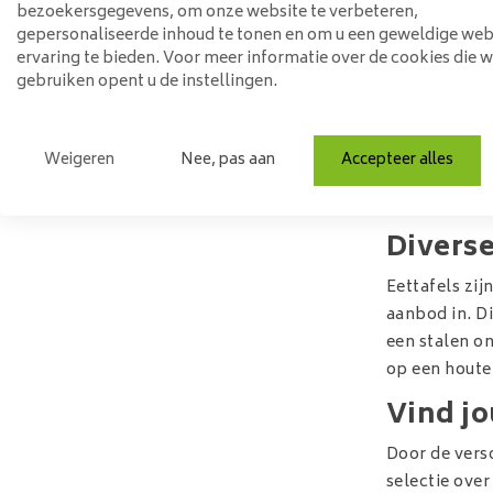
bezoekersgegevens, om onze website te verbeteren,
Boomst
gepersonaliseerde inhoud te tonen en om u een geweldige web
ervaring te bieden. Voor meer informatie over de cookies die 
De trend van
gebruiken opent u de instellingen.
wij uitgegroe
ruim 60 vers
bladen en pot
Weigeren
Nee, pas aan
Accepteer alles
garanderen!
uitzoeken? B
Divers
Eettafels zij
aanbod in. D
een stalen on
op een houten
Vind jo
Door de versc
selectie ove