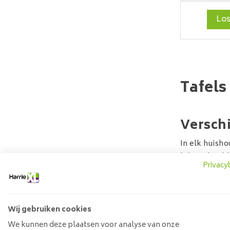
Los
Tafels
Verschi
In elk huisho
bijvoorbeeld 
Privacy
met
eetkame
modellen onde
assortiment! 
Wij gebruiken cookies
Tip: ontdek 
We kunnen deze plaatsen voor analyse van onze