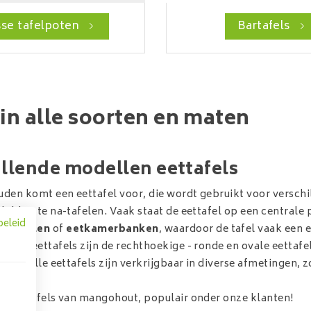
se tafelpoten
Bartafels
 in alle soorten en maten
llende modellen eettafels
uden komt een eettafel voor, die wordt gebruikt voor verschi
lekker te na-tafelen. Vaak staat de eettafel op een centrale 
beleid
rstoelen
of
eetkamerbanken
, waardoor de tafel vaak een e
r de eettafels zijn de rechthoekige - ronde en ovale eettafe
Bijna alle eettafels zijn verkrijgbaar in diverse afmetingen, zo
de eettafels van mangohout, populair onder onze klanten!