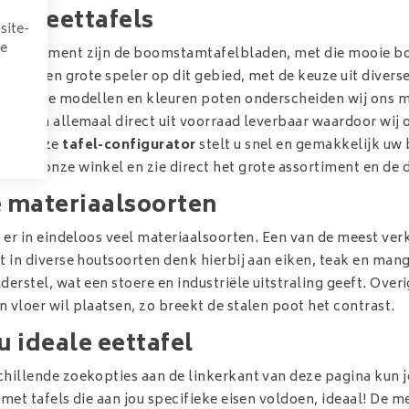
am eettafels
site-
we
 het moment zijn de boomstamtafelbladen, met die mooie boo
id als een grote speler op dit gebied, met de keuze uit dive
chillende modellen en kleuren poten onderscheiden wij ons m
en zijn allemaal direct uit voorraad leverbaar waardoor wij 
 Met onze
tafel-configurator
stelt u snel en gemakkelijk uw
ezoek onze winkel en zie direct het grote assortiment en de 
e materiaalsoorten
n er in eindeloos veel materiaalsoorten. Een van de meest ver
it in diverse houtsoorten denk hierbij aan eiken, teak en man
derstel, wat een stoere en industriële uitstraling geeft. Over
 vloer wil plaatsen, zo breekt de stalen poot het contrast.
u ideale eettafel
hillende zoekopties aan de linkerkant van deze pagina kun je 
r met tafels die aan jou specifieke eisen voldoen, ideaal! D