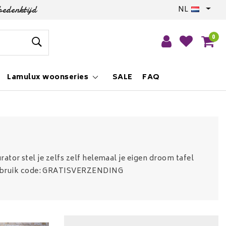
bedenktijd
NL
0
Lamulux woonseries
SALE
FAQ
rator stel je zelfs zelf helemaal je eigen droom tafel
gebruik code: GRATISVERZENDING