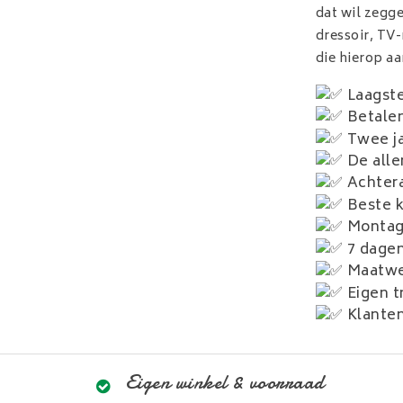
dat wil zegge
dressoir, TV-
die hierop aa
Laagste
Betalen
Twee ja
De alle
Achtera
Beste kw
Montag
7 dagen
Maatwe
Eigen t
Klanten
Eigen winkel & voorraad