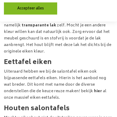
tafel te behandelen zodat deze beschermd is voor
Accepteer alles
vlekken maar ook voor het zogenoemd werken van het
hout. We verkopen de veruit meest populaire kleur
namelijk
transparante lak
zelf. Mocht je een andere
kleur willen kan dat natuurlijk ook. Zorg ervoor dat het
meubel geschuurd is en stofvrij is voordat je de lak
aanbrengt. Het hout blijft met deze lak het dichts bij de
originele eiken kleur.
Eettafel eiken
Uiteraard hebben we bij de salontafel eiken ook
bijpassende eettafels eiken. Hierin is het aanbod nog
wat breder. Dit komt met name door de diverse
onderstellen die de keuze reuze maken! bekijk
hier
al
onze massief eiken eettafels.
Houten salontafels