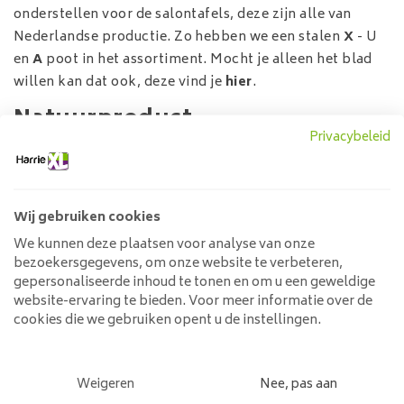
onderstellen voor de salontafels, deze zijn alle van
Nederlandse productie. Zo hebben we een stalen
X
-
U
en
A
poot in het assortiment. Mocht je alleen het blad
willen kan dat ook, deze vind je
hier
.
Natuurproduct
Privacybeleid
Salontafel eikenhout is een natuurproduct en zal altijd
gaan werken. Met werken willen we zeggen dat de tafel
met temperatuur verschillen en luchtvochtigheid kan
Wij gebruiken cookies
krimpen of uit kan zetten. Hierbij kunnen er scheuren in
de nerf ontstaan wat de tafel karakter geeft. Door de
We kunnen deze plaatsen voor analyse van onze
bezoekersgegevens, om onze website te verbeteren,
eiken salontafel te behandelen kan deze iets meer
gepersonaliseerde inhoud te tonen en om u een geweldige
hebben en zal het krimpen en uiteenzetten wat
website-ervaring te bieden. Voor meer informatie over de
beperkter blijven.
cookies die we gebruiken opent u de instellingen.
Behandeling salontafel eiken
Eikenhout is een open nerf, dit wil zeggen dat vocht
Weigeren
Nee, pas aan
makkelijk in het oppervlak trekt. Belangrijk is dus de