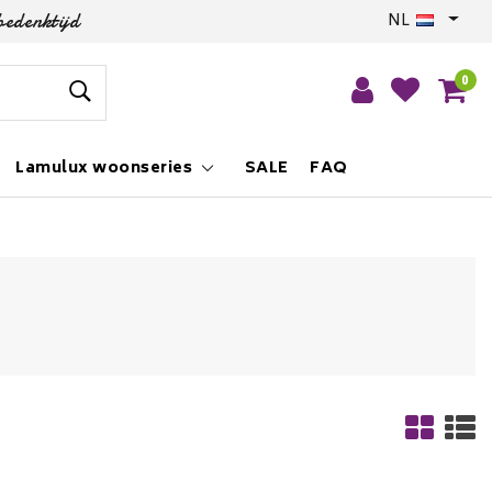
bedenktijd
NL
0
Lamulux woonseries
SALE
FAQ