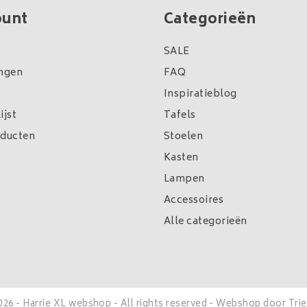
ount
Categorieën
SALE
ingen
FAQ
Inspiratieblog
ijst
Tafels
oducten
Stoelen
Kasten
Lampen
Accessoires
Alle categorieën
026 - Harrie XL webshop - All rights reserved - Webshop door
Tri