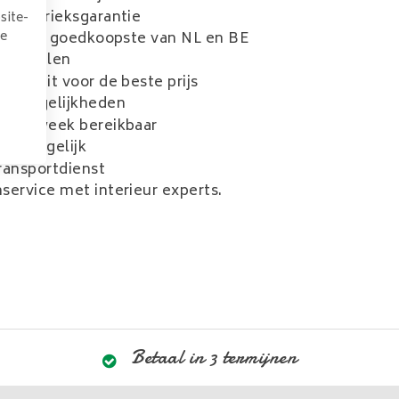
ar fabrieksgarantie
site-
we
r, aller goedkoopste van NL en BE
f betalen
aliteit voor de beste prijs
e mogelijkheden
 per week bereikbaar
rk mogelijk
ransportdienst
service met interieur experts.
Betaal in 3 termijnen