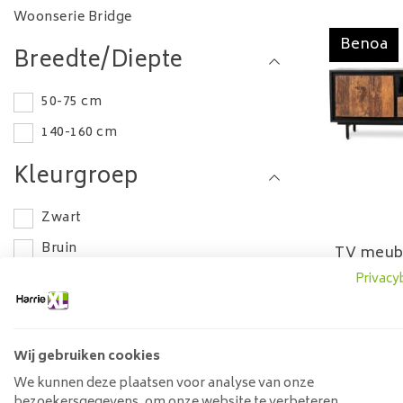
Woonserie Bridge
Benoa
Breedte/Diepte
50-75 cm
140-160 cm
Kleurgroep
Zwart
Bruin
TV meube
Privacy
Lengte
599
0-50 cm
Wij gebruiken cookies
50-75 cm
Laagste
We kunnen deze plaatsen voor analyse van onze
Betalen
bezoekersgegevens, om onze website te verbeteren,