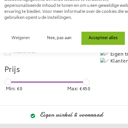
Materiaal
Twee ja
gepersonaliseerde inhoud te tonen en om u een geweldige web
ervaring te bieden. Voor meer informatie over de cookies die 
De alle
Hout
gebruiken opent u de instellingen.
Achtera
Mangohout
Beste kw
Montag
Model
Weigeren
Nee, pas aan
Accepteer alles
7 dagen
Maatwe
Rechthoek
Eigen t
Klanten
Prijs
Min: €
0
Max: €
450
Eigen winkel & voorraad