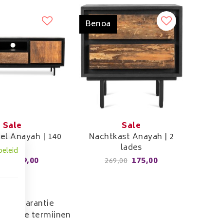
Benoa
Sale
Sale
l Anayah | 140
Nachtkast Anayah | 2
cm
lades
beleid
419,00
175,00
,00
269,00
 prijsgarantie
 in drie termijnen