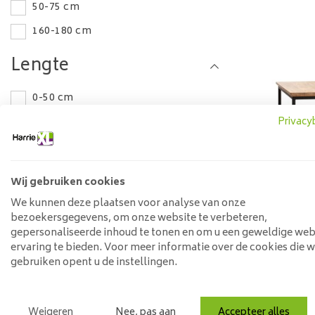
50-75 cm
160-180 cm
Lengte
0-50 cm
50-75 cm
Privacy
140-160 cm
Materiaal
Wij gebruiken cookies
We kunnen deze plaatsen voor analyse van onze
Teak
Indust
bezoekersgegevens, om onze website te verbeteren,
10
gepersonaliseerde inhoud te tonen en om u een geweldige web
Hout
ervaring te bieden. Voor meer informatie over de cookies die 
Staal
gebruiken opent u de instellingen.
Mangohout
Populai
Weigeren
Nee, pas aan
Accepteer alles