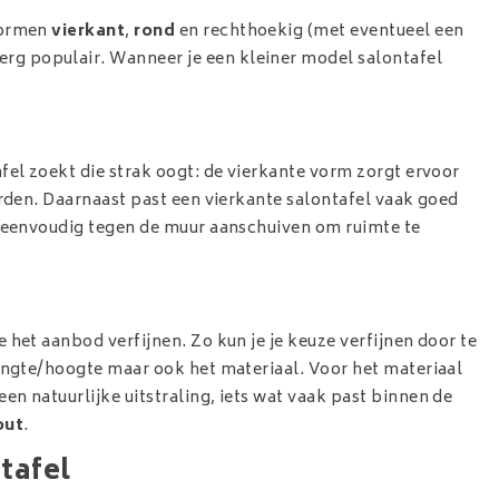
 vormen
vierkant
,
rond
en rechthoekig (met eventueel een
erg populair. Wanneer je een kleiner model salontafel
fel zoekt die strak oogt: de vierkante vorm zorgt ervoor
orden. Daarnaast past een vierkante salontafel vaak goed
el eenvoudig tegen de muur aanschuiven om ruimte te
 het aanbod verfijnen. Zo kun je je keuze verfijnen door te
lengte/hoogte maar ook het materiaal. Voor het materiaal
n natuurlijke uitstraling, iets wat vaak past binnen de
out
.
tafel