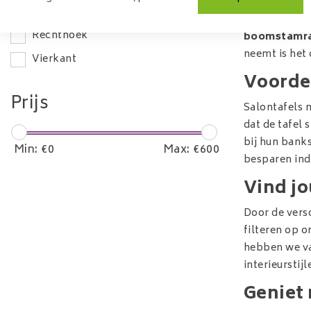
Model
Een passend
Rechthoek
boomstamr
neemt is het 
Vierkant
Voordel
Prijs
Salontafels m
dat de tafel 
bij hun bank
Min: €
0
Max: €
600
besparen ind
Vind jo
Door de versc
filteren op 
hebben we vaa
interieurstij
Geniet 