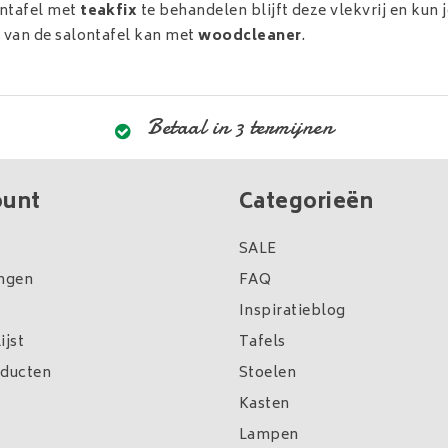
ntafel met
teakfix
te behandelen blijft deze vlekvrij en kun
n van de salontafel kan met
woodcleaner
.
Betaal in 3 termijnen
ount
Categorieën
SALE
ingen
FAQ
Inspiratieblog
ijst
Tafels
oducten
Stoelen
Kasten
Lampen