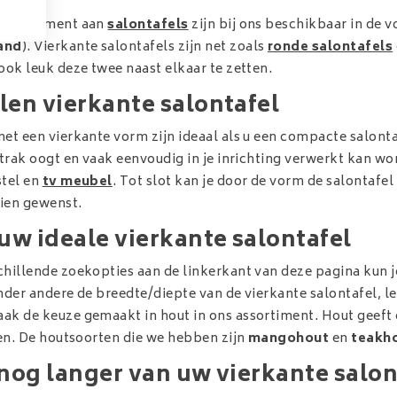
 assortiment aan
salontafels
zijn bij ons beschikbaar in de
and
). Vierkante salontafels zijn net zoals
ronde salontafels
ook leuk deze twee naast elkaar te zetten.
en vierkante salontafel
et een vierkante vorm zijn ideaal als u een compacte salonta
strak oogt en vaak eenvoudig in je inrichting verwerkt kan w
stel en
tv meubel
. Tot slot kan je door de vorm de salontaf
ien gewenst.
uw ideale vierkante salontafel
hillende zoekopties aan de linkerkant van deze pagina kun je
onder andere de breedte/diepte van de vierkante salontafel, 
k de keuze gemaakt in hout in ons assortiment. Hout geeft ee
len. De houtsoorten die we hebben zijn
mangohout
en
teakh
nog langer van uw vierkante salon