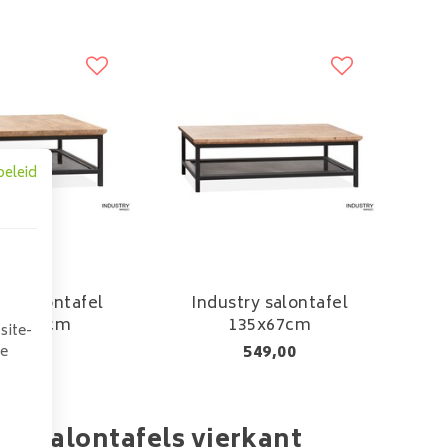
beleid
ry salontafel
Industry salontafel
0x100cm
135x67cm
site-
539,00
549,00
we
re salontafels vierkant