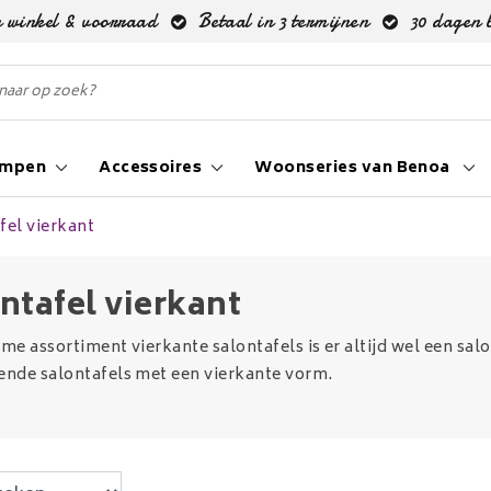
 winkel & voorraad
Betaal in 3 termijnen
30 dagen 
ampen
Accessoires
Woonseries van Benoa
fel vierkant
ntafel vierkant
ime assortiment vierkante salontafels is er altijd wel een salo
lende salontafels met een vierkante vorm.