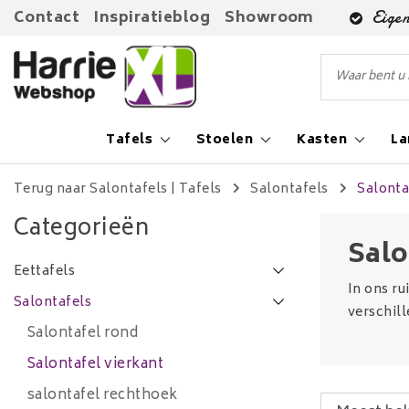
Contact
Inspiratieblog
Showroom
Eigen
Tafels
Stoelen
Kasten
L
Terug naar Salontafels
|
Tafels
Salontafels
Salonta
Categorieën
Salo
Eettafels
In ons ru
Salontafels
verschil
Salontafel rond
Salontafel vierkant
salontafel rechthoek