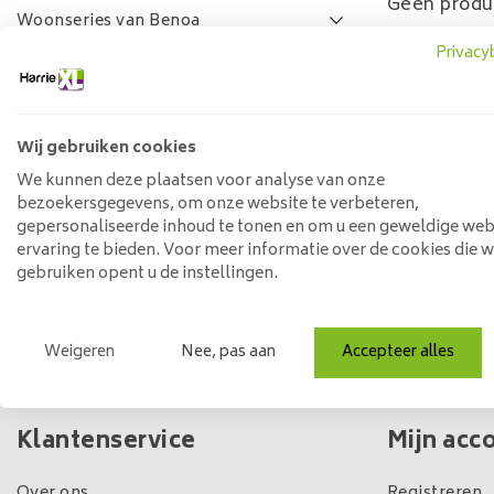
Geen produ
Woonseries van Benoa
Privacy
Lamulux woonseries
SALE
FAQ
Wij gebruiken cookies
Prijs
We kunnen deze plaatsen voor analyse van onze
bezoekersgegevens, om onze website te verbeteren,
gepersonaliseerde inhoud te tonen en om u een geweldige web
ervaring te bieden. Voor meer informatie over de cookies die 
Min: €
0
Max: €
5
gebruiken opent u de instellingen.
Weigeren
Nee, pas aan
Accepteer alles
Eigen winkel & voorraad
Klantenservice
Mijn acc
Over ons
Registreren