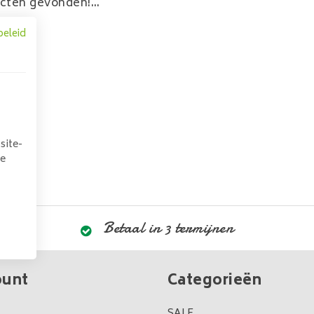
cten gevonden!...
beleid
site-
we
Betaal in 3 termijnen
ount
Categorieën
SALE