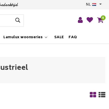
bedenktijd
NL
0
Lamulux woonseries
SALE
FAQ
ustrieel