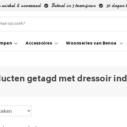
 winkel & voorraad
Betaal in 3 termijnen
30 dagen 
ampen
Accessoires
Woonseries van Benoa
ucten getagd met dressoir ind