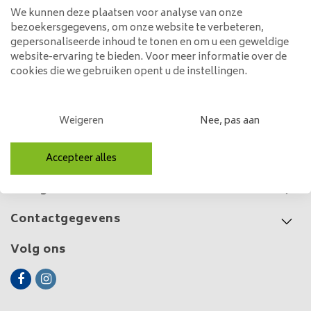
We kunnen deze plaatsen voor analyse van onze
Hanglamp 3L Rocky
bezoekersgegevens, om onze website te verbeteren,
Chromed
gepersonaliseerde inhoud te tonen en om u een geweldige
239,00
website-ervaring te bieden. Voor meer informatie over de
cookies die we gebruiken opent u de instellingen.
Weigeren
Nee, pas aan
Klantenservice
Mijn account
Accepteer alles
Categorieën
Contactgegevens
Volg ons