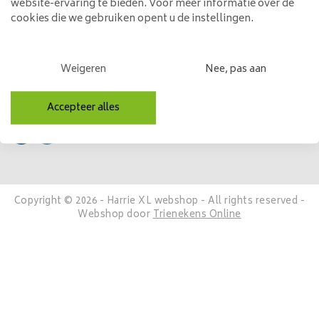
website-ervaring te bieden. Voor meer informatie over de
Mijn account
cookies die we gebruiken opent u de instellingen.
Categorieën
Weigeren
Nee, pas aan
Contactgegevens
Volg ons
Accepteer alles
Copyright © 2026 - Harrie XL webshop - All rights reserved -
Webshop door
Trienekens Online