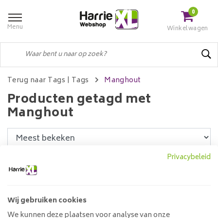
0
Menu
Winkelwagen
Terug naar Tags
|
Tags
Manghout
Producten getagd met
Manghout
Privacybeleid
Filters
Wij gebruiken cookies
Eettafel mangohout | X-
We kunnen deze plaatsen voor analyse van onze