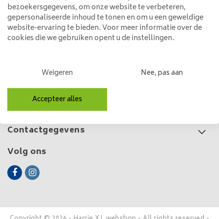
poot
bezoekersgegevens, om onze website te verbeteren,
525,00
gepersonaliseerde inhoud te tonen en om u een geweldige
website-ervaring te bieden. Voor meer informatie over de
cookies die we gebruiken opent u de instellingen.
Klantenservice
Weigeren
Nee, pas aan
Mijn account
Accepteer alles
Categorieën
Contactgegevens
Volg ons