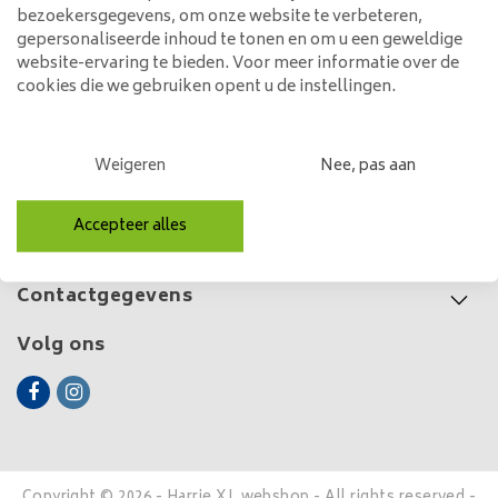
Spijlen | ø60 cm
bezoekersgegevens, om onze website te verbeteren,
199,00
gepersonaliseerde inhoud te tonen en om u een geweldige
website-ervaring te bieden. Voor meer informatie over de
cookies die we gebruiken opent u de instellingen.
Klantenservice
Weigeren
Nee, pas aan
Mijn account
Accepteer alles
Categorieën
Contactgegevens
Volg ons