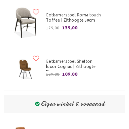
Eetkamerstoel Roma touch
Toffee | Zithoogte 50cm
139,00
179,00
Eetkamerstoel Shelton
luxor Cognac | Zithoogte
51cm
109,00
129,00
Eigen winkel & voorraad