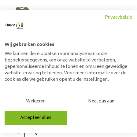
Eetkamerstoel Puck Zorro
Privacybeleid
moss
109,00
129,00
Wij gebruiken cookies
We kunnen deze plaatsen voor analyse van onze
bezoekersgegevens, om onze website te verbeteren,
gepersonaliseerde inhoud te tonen en om u een geweldige
Eetkamerstoel Noah oyster
Velvet Draaibaar
website-ervaring te bieden. Voor meer informatie over de
cookies die we gebruiken opent u de instellingen.
139,00
159,00
Weigeren
Nee, pas aan
Eetkamerstoel May
Accepteer alles
antraciet | Zithoogte 48cm
89,00
109,00