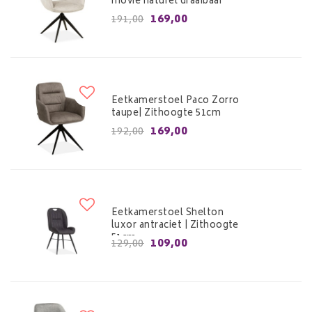
movie naturel draaibaar
169,00
191,00
Eetkamerstoel Paco Zorro
taupe| Zithoogte 51cm
169,00
192,00
Eetkamerstoel Shelton
luxor antraciet | Zithoogte
51cm
109,00
129,00