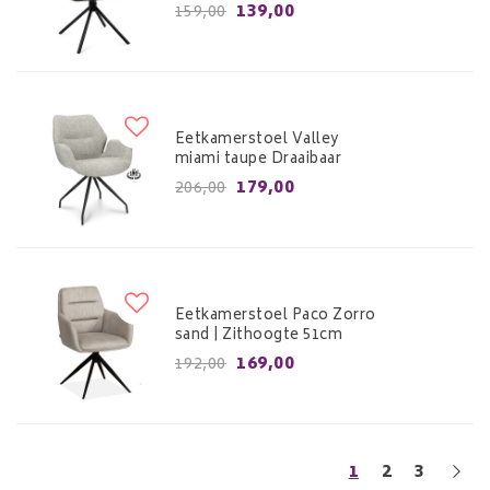
139,00
159,00
Eetkamerstoel Valley
miami taupe Draaibaar
179,00
206,00
Eetkamerstoel Paco Zorro
sand | Zithoogte 51cm
169,00
192,00
1
2
3