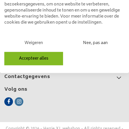
Chromed
bezoekersgegevens, om onze website te verbeteren,
89,95
gepersonaliseerde inhoud te tonen en om u een geweldige
website-ervaring te bieden. Voor meer informatie over de
cookies die we gebruiken opent u de instellingen.
Klantenservice
Weigeren
Nee, pas aan
Mijn account
Accepteer alles
Categorieën
Contactgegevens
Volg ons