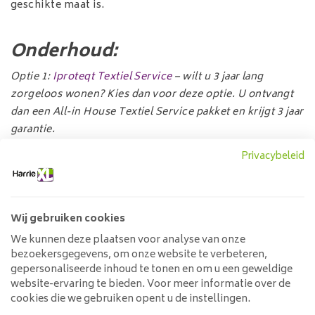
geschikte maat is.
Onderhoud:
Optie 1:
Iproteqt Textiel Service
– wilt u 3 jaar lang
zorgeloos wonen? Kies dan voor deze optie. U ontvangt
dan een All-in House Textiel Service pakket en krijgt 3 jaar
garantie.
Privacybeleid
Optie 2:
Textiel Protector
– wilt u een
beschermingsproduct voor uw textiel meubels? Kies dan
voor deze optie. U ontvangt een textiel spray welke
stoffen waterafstotend en vlek afstotend maakt.
Wij gebruiken cookies
Specificaties:
We kunnen deze plaatsen voor analyse van onze
bezoekersgegevens, om onze website te verbeteren,
Breedte:
48cm
gepersonaliseerde inhoud te tonen en om u een geweldige
website-ervaring te bieden. Voor meer informatie over de
Diepte:
54cm
cookies die we gebruiken opent u de instellingen.
Hoogte:
90 of 110cm