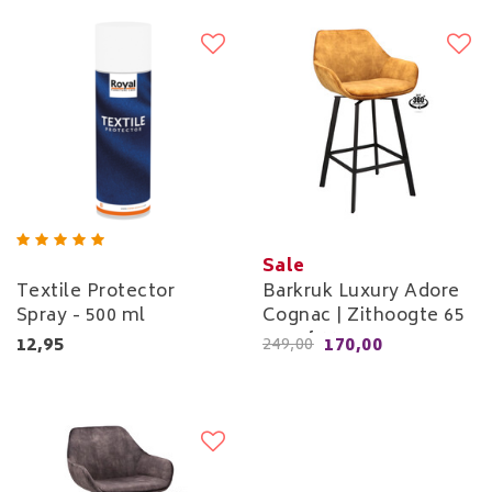
Sale
Textile Protector
Barkruk Luxury Adore
Spray - 500 ml
Cognac | Zithoogte 65
cm of 80 cm
12,95
170,00
249,00