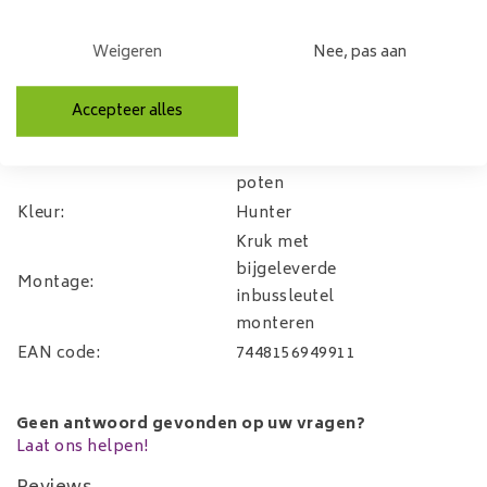
Zitdiepte:
37cm
Zithoogte:
65 of 80cm
Weigeren
Nee, pas aan
Armhoogte
74 of 89 cm
Zitbreedte:
36cm
Accepteer alles
Adore velvet
Materiaal:
en stalen
poten
Kleur:
Hunter
Kruk met
bijgeleverde
Montage:
inbussleutel
monteren
EAN code:
7448156949911
Geen antwoord gevonden op uw vragen?
Laat ons helpen!