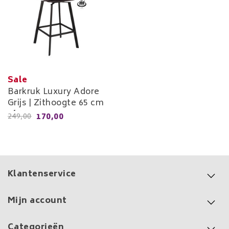
Sale
Barkruk Luxury Adore
Grijs | Zithoogte 65 cm
of 80 cm
170,00
249,00
Klantenservice
Mijn account
Categorieën