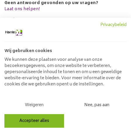
Geen antwoord gevonden op uw vragen?
Laat ons helpen!
Reviews
Privacybeleid
average of 0 review(s)
Wij gebruiken cookies
Geen reviews gevonden
We kunnen deze plaatsen voor analyse van onze
Help ons en andere klanten door het schrijven van
bezoekersgegevens, om onze website te verbeteren,
een review
gepersonaliseerde inhoud te tonen en om u een geweldige
website-ervaring te bieden. Voor meer informatie over de
Schrijf uw beoordeling!
cookies die we gebruiken opent u de instellingen.
Schrijf uw beoordeling!
(Select an amount of stars)
Weigeren
Nee, pas aan
Naam*
Accepteer alles