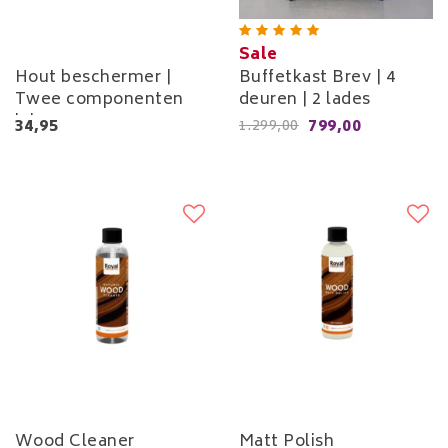
Sale
Hout beschermer |
Buffetkast Brev | 4
Twee componenten
deuren | 2 lades
lak
34,95
799,00
1.299,00
Wood Cleaner
Matt Polish