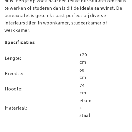
huis. Ben je op zoek naar een leuke bureautafel om thuis
te werken of studeren dan is dit de ideale aanwinst. De
bureautafel is geschikt past perfect bij diverse
interieurstijlen in woonkamer, studeerkamer of
werkkamer.
Specificaties
120
Lengte:
cm
60
Breedte:
cm
74
Hoogte:
cm
eiken
Materiaal:
+
staal