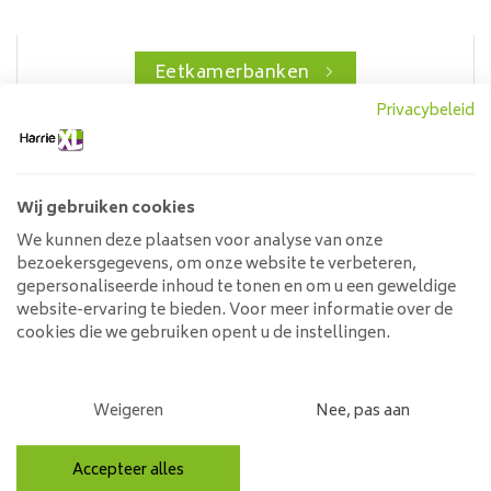
Eetkamerbanken
Privacybeleid
Stoelen, Fauteuils, Barkrukken,
Wij gebruiken cookies
Eetkamerbanken
We kunnen deze plaatsen voor analyse van onze
Stoelen kopen met kwaliteit
bezoekersgegevens, om onze website te verbeteren,
gepersonaliseerde inhoud te tonen en om u een geweldige
website-ervaring te bieden. Voor meer informatie over de
Eetkamerstoelen kopen met kwaliteit is iets wat
cookies die we gebruiken opent u de instellingen.
iedereen wil, zonder daar de hoofdprijs voor te betalen.
Dit begrijpen wij als Gister&Vandaag maar al te goed.
Daarom zijn wij altijd opzoek naar artikelen met de
Weigeren
Nee, pas aan
beste prijs - kwaliteit verhouding, iets wat iedereen wil
maar vaak lastig te vinden is. Ons assortiment
Accepteer alles
eetkamerstoelen -
fauteuils
-
barkrukken
-