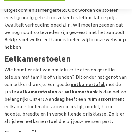
eetkamerbanken e.d. zijn dan ook met veel zorg
uitgezocht en samengesteld. Ook worden de stoelen
eerst grondig getest om zeker te stellen dat de prijs -
kwaliteit verhouding goed zijn. Wij moeten zeggen dat
we nog nooit zo tevreden zijn geweest met het aanbod!
Bekijk snel welke eetkamerstoelen wij in onze webshop
hebben.
Eetkamerstoelen
Wie houdt er niet van om lekker te eten en gezellig
tafelen met familie of vrienden? Dit onder het genot van
een lekker drankje. Een goede
eetkamertafel
met de
juiste
eetkamerstoelen
of
eetkamerbank
is dan net zo
belangrijk! Gister&Vandaag heeft een ruim assortiment
eetkamerstoelen die variëren in stijl, model, kleur,
hoogte, breedte en in verschillende prijsklasse. Zo is er
altijd een eetkamerstoel die bij jouw wensen past.