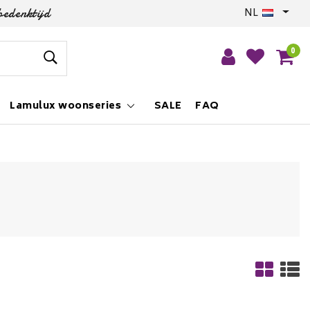
bedenktijd
NL
0
Lamulux woonseries
SALE
FAQ