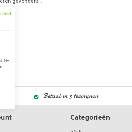
cten gevonden!...
beleid
site-
we
Betaal in 3 termijnen
ount
Categorieën
SALE