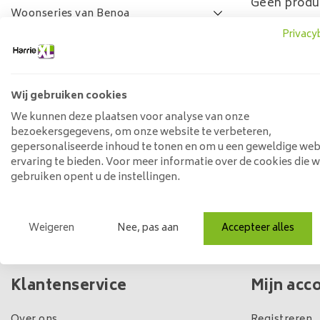
Geen produ
Woonseries van Benoa
Privacy
Lamulux woonseries
SALE
FAQ
Wij gebruiken cookies
Prijs
We kunnen deze plaatsen voor analyse van onze
bezoekersgegevens, om onze website te verbeteren,
gepersonaliseerde inhoud te tonen en om u een geweldige web
ervaring te bieden. Voor meer informatie over de cookies die 
Min: €
0
Max: €
5
gebruiken opent u de instellingen.
Weigeren
Nee, pas aan
Accepteer alles
Eigen winkel & voorraad
Klantenservice
Mijn acc
Over ons
Registreren