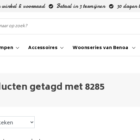
 winkel & voorraad
Betaal in 3 termijnen
30 dagen 
ampen
Accessoires
Woonseries van Benoa
ucten getagd met 8285