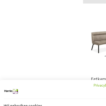
Eetkam
Privacy
499