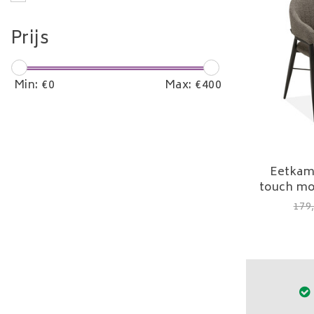
Prijs
Min: €
0
Max: €
400
Eetkam
touch mo
179