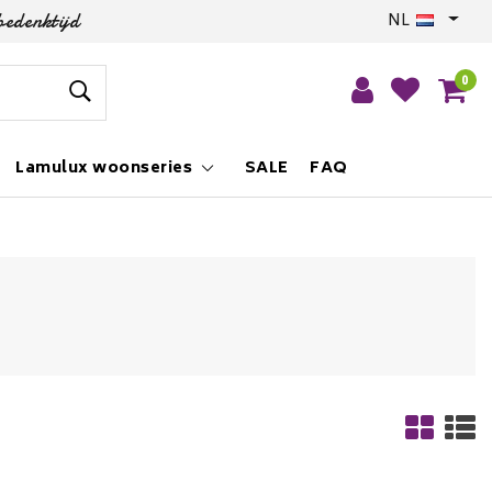
bedenktijd
NL
0
Lamulux woonseries
SALE
FAQ