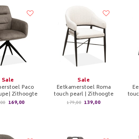
Sale
Sale
erstoel Paco
Eetkamerstoel Roma
Ee
upe| Zithoogte
touch pearl | Zithoogte
touc
51cm
50cm
169,00
139,00
,00
179,00