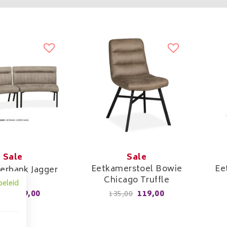
Sale
Sale
Eetkamerstoel Bowie
Ee
erbank Jagger
Chicago Truffle
beleid
399,00
119,00
,00
135,00