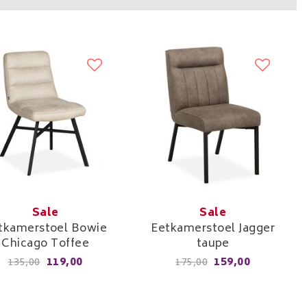
Sale
Sale
tkamerstoel Bowie
Eetkamerstoel Jagger
Chicago Toffee
taupe
119,00
159,00
135,00
175,00