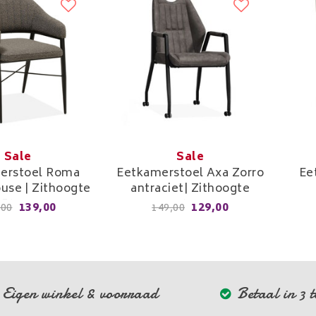
Sale
Sale
erstoel Roma
Eetkamerstoel Axa Zorro
Ee
use | Zithoogte
antraciet| Zithoogte
50cm
49cm
139,00
129,00
,00
149,00
Eigen winkel & voorraad
Betaal in 3 