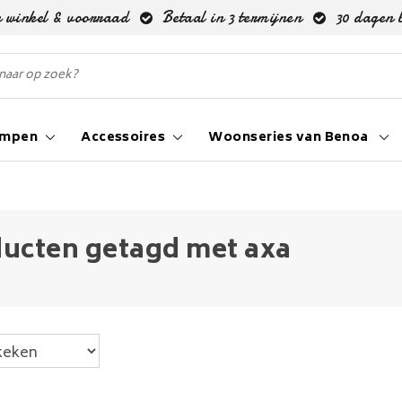
 winkel & voorraad
Betaal in 3 termijnen
30 dagen 
ampen
Accessoires
Woonseries van Benoa
ucten getagd met axa