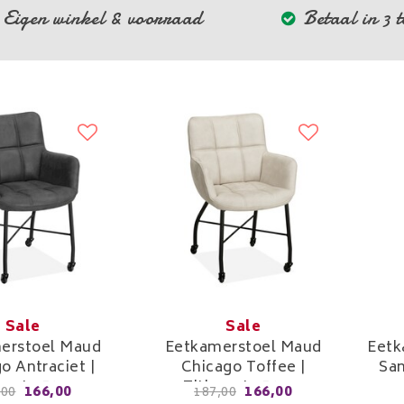
Eigen winkel & voorraad
Betaal in 3 
Sale
Sale
erstoel Maud
Eetkamerstoel Maud
Eetk
o Antraciet |
Chicago Toffee |
San
oogte 52cm
Zithoogte 52cm
166,00
166,00
,00
187,00