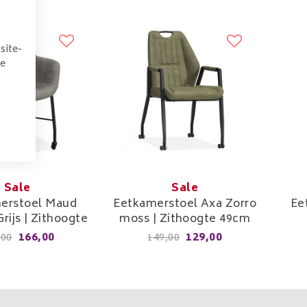
site-
we
Sale
Sale
erstoel Maud
Eetkamerstoel Axa Zorro
Ee
rijs | Zithoogte
moss | Zithoogte 49cm
52cm
166,00
129,00
,00
149,00