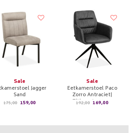
Sale
Sale
tkamerstoel Jagger
Eetkamerstoel Paco
Sand
Zorro Antraciet|
Zithoogte 51cm
159,00
169,00
175,00
192,00