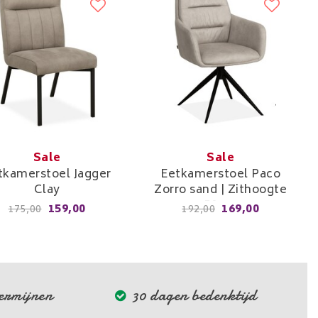
Sale
Sale
tkamerstoel Jagger
Eetkamerstoel Paco
Clay
Zorro sand | Zithoogte
51cm
159,00
169,00
175,00
192,00
termijnen
30 dagen bedenktijd