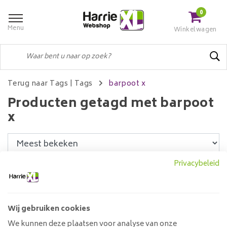
0
Menu
Winkelwagen
Terug naar Tags
|
Tags
barpoot x
Producten getagd met barpoot
x
Privacybeleid
Filters
Wij gebruiken cookies
X-poot Bartafel | set van 2
We kunnen deze plaatsen voor analyse van onze