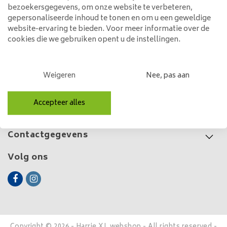
bezoekersgegevens, om onze website te verbeteren,
325,00
gepersonaliseerde inhoud te tonen en om u een geweldige
website-ervaring te bieden. Voor meer informatie over de
cookies die we gebruiken opent u de instellingen.
Klantenservice
Weigeren
Nee, pas aan
Mijn account
Accepteer alles
Categorieën
Contactgegevens
Volg ons