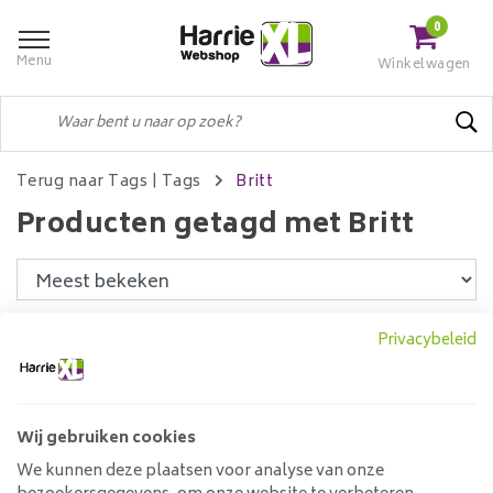
0
Menu
Winkelwagen
Terug naar Tags
|
Tags
Britt
Producten getagd met Britt
Filters
Privacybeleid
Wij gebruiken cookies
Eettafel Brev Mangohout
140 cm tot 220 cm
We kunnen deze plaatsen voor analyse van onze