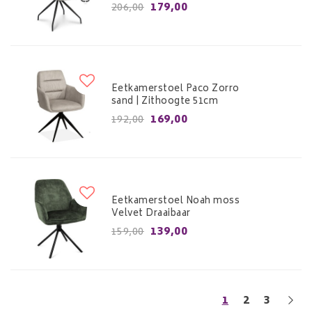
179,00
206,00
Eetkamerstoel Paco Zorro
sand | Zithoogte 51cm
169,00
192,00
Eetkamerstoel Noah moss
Velvet Draaibaar
139,00
159,00
1
2
3