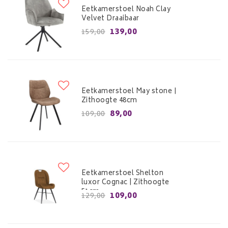
Eetkamerstoel Noah Clay
Velvet Draaibaar
139,00
159,00
Eetkamerstoel May stone |
Zithoogte 48cm
89,00
109,00
Eetkamerstoel Shelton
luxor Cognac | Zithoogte
51cm
109,00
129,00