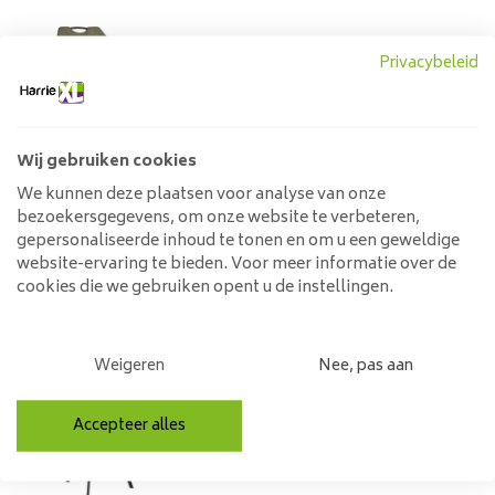
Eetkamerstoel Puck Zorro
Privacybeleid
moss
109,00
129,00
Wij gebruiken cookies
We kunnen deze plaatsen voor analyse van onze
bezoekersgegevens, om onze website te verbeteren,
gepersonaliseerde inhoud te tonen en om u een geweldige
Eetkamerstoel Noah oyster
Velvet Draaibaar
website-ervaring te bieden. Voor meer informatie over de
cookies die we gebruiken opent u de instellingen.
139,00
159,00
Weigeren
Nee, pas aan
Eetkamerstoel May
Accepteer alles
antraciet | Zithoogte 48cm
89,00
109,00