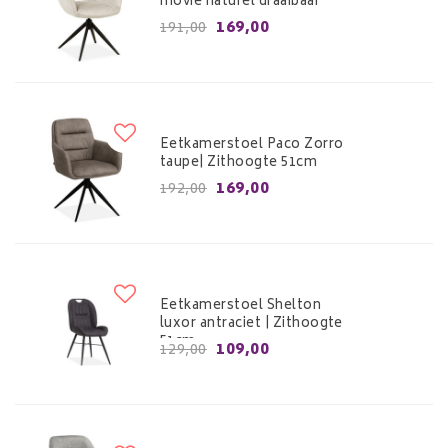
movie naturel draaibaar
169,00
191,00
Eetkamerstoel Paco Zorro
taupe| Zithoogte 51cm
169,00
192,00
Eetkamerstoel Shelton
luxor antraciet | Zithoogte
51cm
109,00
129,00